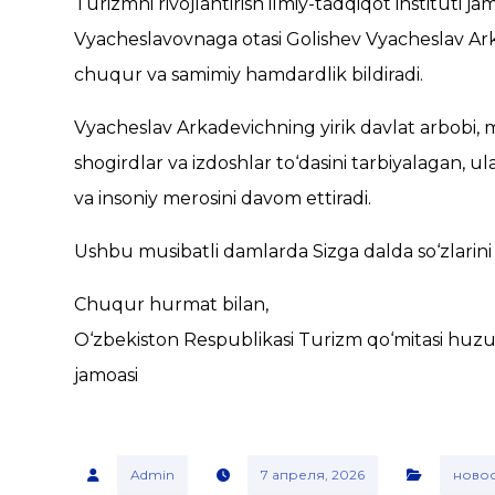
Turizmni rivojlantirish ilmiy-tadqiqot instituti ja
Vyacheslavovnaga otasi Golishev Vyacheslav Ark
chuqur va samimiy hamdardlik bildiradi.
Vyacheslav Arkadevichning yirik davlat arbobi, m
shogirdlar va izdoshlar to‘dasini tarbiyalagan, u
va insoniy merosini davom ettiradi.
Ushbu musibatli damlarda Sizga dalda so‘zlarini
Chuqur hurmat bilan,
O‘zbekiston Respublikasi Turizm qo‘mitasi huzurid
jamoasi
Admin
7 апреля, 2026
ново