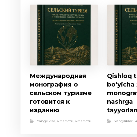
Международная
Qishloq t
монография о
bo‘yicha
сельском туризме
monogra
готовится к
nashrga
изданию
tayyorl
Yangiliklar
,
новости
,
новости
Yangiliklar
,
н