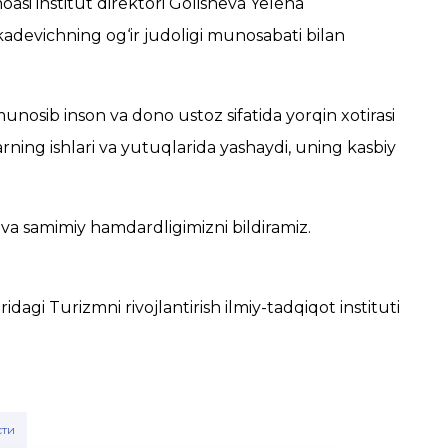
moasi institut direktori Golisheva Yelena
adevichning og‘ir judoligi munosabati bilan
unosib inson va dono ustoz sifatida yorqin xotirasi
larning ishlari va yutuqlarida yashaydi, uning kasbiy
 va samimiy hamdardligimizni bildiramiz.
agi Turizmni rivojlantirish ilmiy-tadqiqot instituti
сти