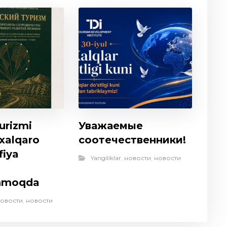
urizmi
Уважаемые
 xalqaro
соотечественники!
fiya
Yangiliklar
,
новости
,
новости
anmoqda
овости
,
новости