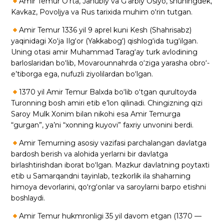
Amir Temur O‘rta, Janubiy va G‘arbiy Osiyo, shuningdek,
Kavkaz, Povoljya va Rus tarixida muhim o‘rin tutgan.
Amir Temur 1336 yil 9 aprel kuni Kesh (Shahrisabz)
yaqinidagi Xo‘ja Ilg‘or (Yakkabog‘) qishlog‘ida tug‘ilgan.
Uning otasi amir Muhammad Tarag‘ay turk avlodining
barloslaridan bo‘lib, Movarounnahrda o‘ziga yarasha obro‘-
e’tiborga ega, nufuzli ziyolilardan bo‘lgan.
1370 yil Amir Temur Balxda bo‘lib o‘tgan qurultoyda
Turonning bosh amiri etib e’lon qilinadi. Chingizning qizi
Saroy Mulk Xonim bilan nikohi esa Amir Temurga
“gurgan”, ya’ni “xonning kuyovi” faxriy unvonini berdi.
Amir Temurning asosiy vazifasi parchalangan davlatga
bardosh berish va alohida yerlarni bir davlatga
birlashtirishdan iborat bo‘lgan. Mazkur davlatning poytaxti
etib u Samarqandni tayinlab, tezkorlik ila shaharning
himoya devorlarini, qo‘rg‘onlar va saroylarni barpo etishni
boshlaydi.
Amir Temur hukmronligi 35 yil davom etgan (1370 —