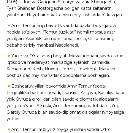
1405). U Ind va Gangdan Sirdaryo va Zarafshongacha,
Tyan Shandan Bosforgacha bo‘lgan katta saltanatni
yaratgan. Hayotining katta qismini yurishlarda o‘tkazgan.
Amir Temurning hayotlik vaqtida davlat boshqaruvi
haqida so‘zlovchi “Temur tuziklari” nomli maxsus asar
yozilgan. Asar ikki qismdan iborat bo‘lib, O‘rta asrning
bebaho tarixiy manbasi hisoblanadi.
Yaqin va O‘rta sharq bo‘ylab Movaraunnahr savdo-sotiq,
iqtisod va madaniyat markaziga aylanishi zamirida,
Samarqand, Kesh, Buxoro, Termiz, Toshkent, Marv va
boshqa qadimiy shaharlar obodonlasha boshlagan.
Boshqaruv yillari davomida Amir Temur feodal
tarqoqlikka barham beradi, Fransiya, Angliya, Kastiliya kabi
yirik Ovrupa qirolliklari bilan savdo-diplomatik aloqalarni
yo‘lga qo‘yadi. Afsuski, Amir Temurning vafotidan so‘ng
G‘arbiy Ovrupa bilan savdo-diplomatik aloqalar nihoyasiga
yetadi.
Amir Temur 1405 yil Xitoyga yurishi vaqtida O‘tror