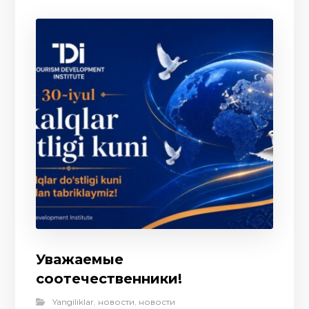
Уважаемые
соотечественники!
Yangiliklar
,
новости
,
новости