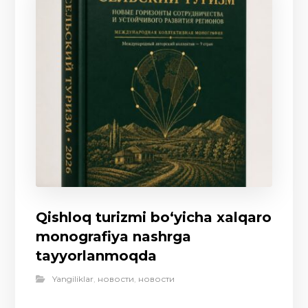
Qishloq turizmi bo‘yicha xalqaro
monografiya nashrga
tayyorlanmoqda
Yangiliklar
,
новости
,
новости