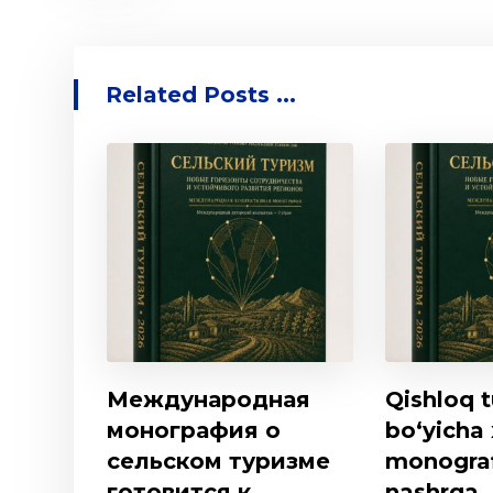
Related Posts ...
Международная
Qishloq t
монография о
bo‘yicha
сельском туризме
monogra
готовится к
nashrga