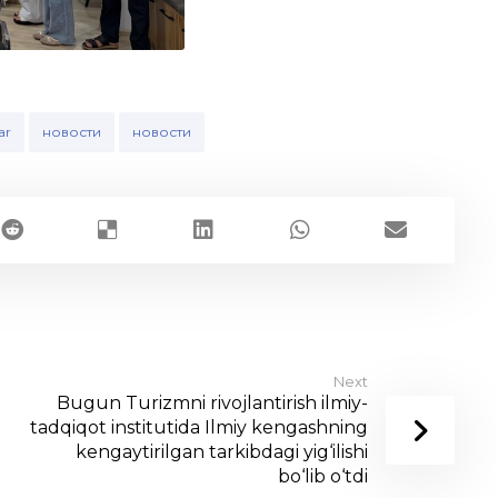
ar
новости
новости
Next
Bugun Turizmni rivojlantirish ilmiy-
tadqiqot institutida Ilmiy kengashning
kengaytirilgan tarkibdagi yig‘ilishi
bo‘lib o‘tdi