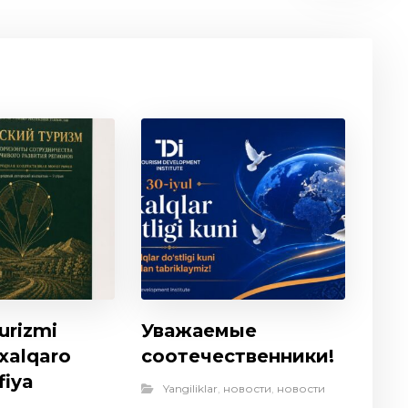
urizmi
Уважаемые
 xalqaro
соотечественники!
fiya
Yangiliklar
,
новости
,
новости