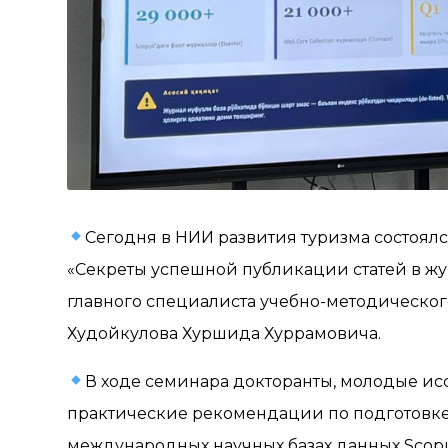
Сегодня в НИИ развития туризма состоялс
«Секреты успешной публикации статей в жур
главного специалиста учебно-методического 
Худойкулова Хуршида Хуррамовича.
В ходе семинара докторанты, молодые ис
практические рекомендации по подготовке 
международных научных базах данных Scopu