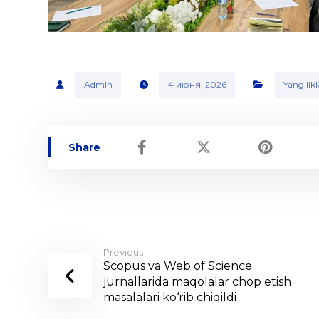
Admin
4 июня, 2026
Yangilikl
Previous
Scopus va Web of Science
jurnallarida maqolalar chop etish
masalalari ko‘rib chiqildi