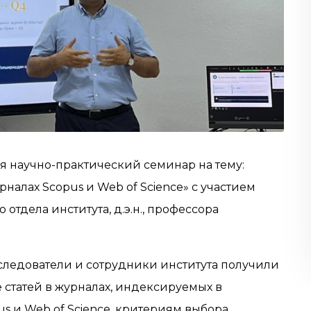
я научно-практический семинар на тему:
налах Scopus и Web of Science» с участием
отдела института, д.э.н., профессора
следователи и сотрудники института получили
статей в журналах, индексируемых в
s и Web of Science, критериям выбора