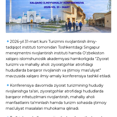
2026-yil 31-mart kuni Turizmni rivojlantirish ilmiy-
tadqiqot instituti tomonidan Toshkentdagi Singapur
menejmentni rivojlantirish instituti hamda Oʻzbekiston
xalqaro islomshunoslik akademiyasi hamkorligida “Ziyorat
turizmi va mahalliy aholi: ziyoratgohlar atrofidagi
hududlarda barqaror rivojlanish va ijtimoiy mas’uliyat”
mavzusida xalqaro ilmiy-amaliy konferensiya tashkil etiladi.
Konferensiya davomida ziyorat turizmining hududiy
rivojlanishga ta’siri, ziyoratgohlar atrofidagi hududlarda
barqaror infratuzilmani rivojlantirish, mahalliy aholi
manfaatlarini ta’minlash hamda turizm sohasida ijtimoiy
mas’uliyat masalalari muhokama qilinadi.