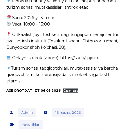
Tadbirda mahalliy va xorijiy olimlar, ekspertlar hamda
turizm sohasi mutaxassislari ishtirok etadi.
Sana: 2026-yil 31-mart
Vaqt: 10:00 – 13:00
O‘tkazilish joyi: Toshkentdagi Singapur menejmentni
rivojlantirish instituti (Toshkent shahri, Chilonzor tumani,
Bunyodkor shoh ko‘chasi, 28).
Onlayn ishtirok (Zoom): https://surl.li/spjoxn
Turizm sohasi tadqiqotchilari, mutaxassislar va barcha
qiziquvchilarni konferensiyada ishtirok etishga taklif
etamiz.
AXBOROT XATI ZT 06 03 2026
Скачать
Admin
16 марта, 2026
Yangiliklar