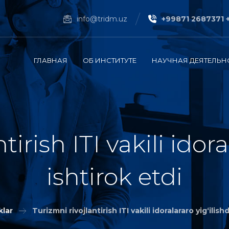
info@tridm.uz
+99871 2687371 
ГЛАВНАЯ
ОБ ИНСТИТУТЕ
НАУЧНАЯ ДЕЯТЕЛЬН
tirish ITI vakili idora
ishtirok etdi
klar
Turizmni rivojlantirish ITI vakili idoralararo yig‘ilish