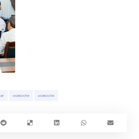
lar
новости
новости