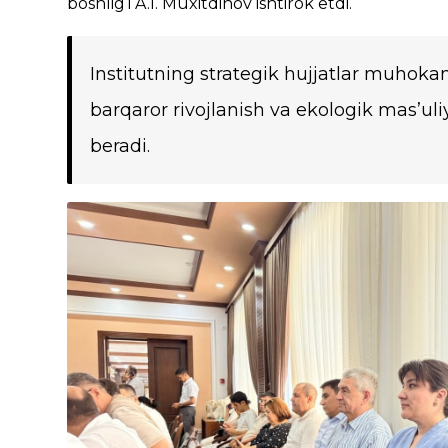
boshlig‘i A.I. Muxitdinov ishtirok etdi.
Institutning strategik hujjatlar muhoka
barqaror rivojlanish va ekologik mas’ul
beradi.