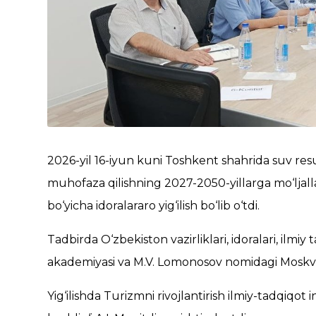
2026-yil 16-iyun kuni Toshkent shahrida suv res
muhofaza qilishning 2027-2050-yillarga mo‘ljall
bo‘yicha idoralararo yig‘ilish bo‘lib o‘tdi.
Tadbirda O‘zbekiston vazirliklari, idoralari, ilmiy 
akademiyasi va M.V. Lomonosov nomidagi Moskva da
Yig‘ilishda Turizmni rivojlantirish ilmiy-tadqiqot 