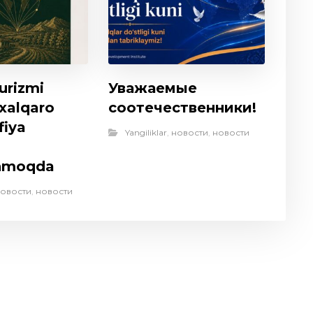
urizmi
Уважаемые
 xalqaro
соотечественники!
fiya
Yangiliklar
,
новости
,
новости
anmoqda
овости
,
новости