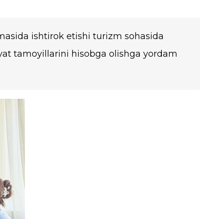
masida ishtirok etishi turizm sohasida
iyat tamoyillarini hisobga olishga yordam