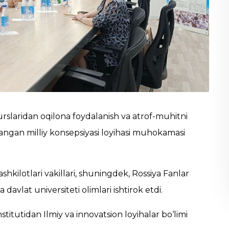
urslaridan oqilona foydalanish va atrof-muhitni
angan milliy konsepsiyasi loyihasi muhokamasi
tashkilotlari vakillari, shuningdek, Rossiya Fanlar
vlat universiteti olimlari ishtirok etdi.
institutidan Ilmiy va innovatsion loyihalar bo‘limi