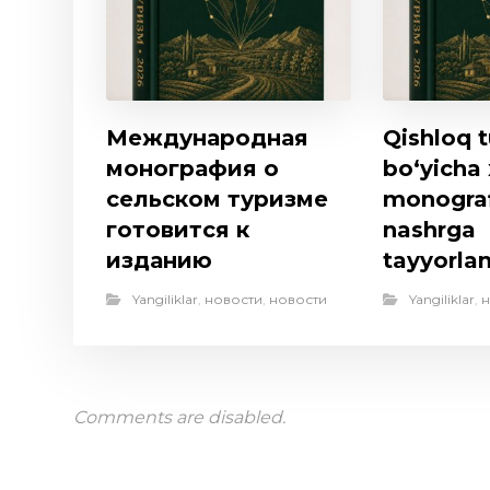
Международная
Qishloq t
монография о
bo‘yicha
сельском туризме
monogra
готовится к
nashrga
изданию
tayyorl
Yangiliklar
,
новости
,
новости
Yangiliklar
,
н
Comments are disabled.