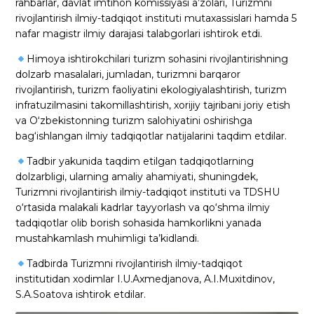
rahbarlar, davlat imtihon komissiyasi a’zolari, Turizmni
rivojlantirish ilmiy-tadqiqot instituti mutaxassislari hamda 5
nafar magistr ilmiy darajasi talabgorlari ishtirok etdi.
Himoya ishtirokchilari turizm sohasini rivojlantirishning
dolzarb masalalari, jumladan, turizmni barqaror
rivojlantirish, turizm faoliyatini ekologiyalashtirish, turizm
infratuzilmasini takomillashtirish, xorijiy tajribani joriy etish
va O‘zbekistonning turizm salohiyatini oshirishga
bag‘ishlangan ilmiy tadqiqotlar natijalarini taqdim etdilar.
Tadbir yakunida taqdim etilgan tadqiqotlarning
dolzarbligi, ularning amaliy ahamiyati, shuningdek,
Turizmni rivojlantirish ilmiy-tadqiqot instituti va TDSHU
o‘rtasida malakali kadrlar tayyorlash va qo‘shma ilmiy
tadqiqotlar olib borish sohasida hamkorlikni yanada
mustahkamlash muhimligi ta’kidlandi.
Tadbirda Turizmni rivojlantirish ilmiy-tadqiqot
institutidan xodimlar I.U.Axmedjanova, A.I.Muxitdinov,
S.A.Soatova ishtirok etdilar.