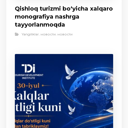
Qishloq turizmi bo‘yicha xalqaro
monografiya nashrga
tayyorlanmoqda
Yangiliklar
,
новости
,
новости