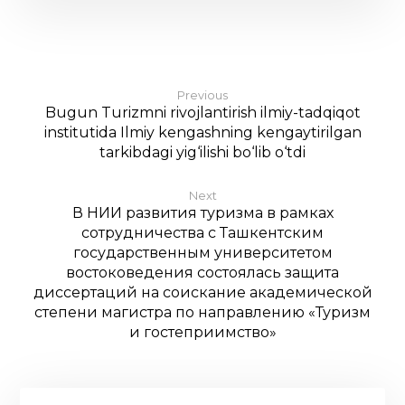
Previous
Bugun Turizmni rivojlantirish ilmiy-tadqiqot
institutida Ilmiy kengashning kengaytirilgan
tarkibdagi yig‘ilishi bo‘lib o‘tdi
Next
В НИИ развития туризма в рамках
сотрудничества с Ташкентским
государственным университетом
востоковедения состоялась защита
диссертаций на соискание академической
степени магистра по направлению «Туризм
и гостеприимство»