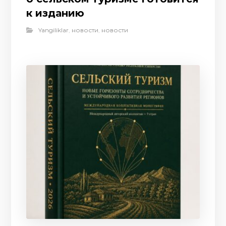
к изданию
Yangiliklar
,
новости
,
новости