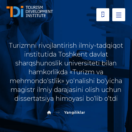
Turizmni rivojlantirish ilmiy-tadqiqot
institutida Toshkent davlat
sharqshunoslik universiteti bilan
hamkorlikda «Turizm va
mehmondo‘stlik» yo‘nalishi bo‘yicha
magistr ilmiy darajasini olish uchun
dissertatsiya himoyasi bo‘lib o‘tdi
Yangiliklar