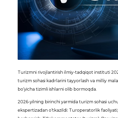
Turizmni rivojlantirish ilmiy-tadqiqot instituti 2
turizm sohasi kadrlarini tayyorlash va milliy ma
bo‘yicha tizimli ishlarni olib bormoqda.
2026-yilning birinchi yarmida turizm sohasi uchu
ekspertizadan o‘tkazildi: Turoperatorlik faoliyat