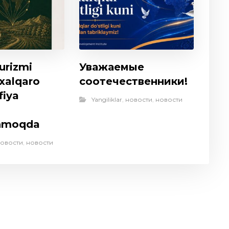
urizmi
Уважаемые
 xalqaro
соотечественники!
fiya
Yangiliklar
,
новости
,
новости
anmoqda
овости
,
новости