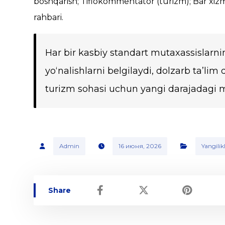
boshqarish; Tiflokommentator (turizm); Bar xiz
rahbari.
Har bir kasbiy standart mutaxassislarn
yo‘nalishlarni belgilaydi, dolzarb ta’lim
turizm sohasi uchun yangi darajadagi mu
Admin
16 июня, 2026
Yangilik