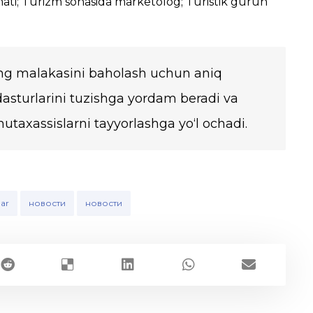
mati; Turizm sohasida marketolog; Turistik guruh
ing malakasini baholash uchun aniq
 dasturlarini tuzishga yordam beradi va
taxassislarni tayyorlashga yo‘l ochadi.
lar
новости
новости