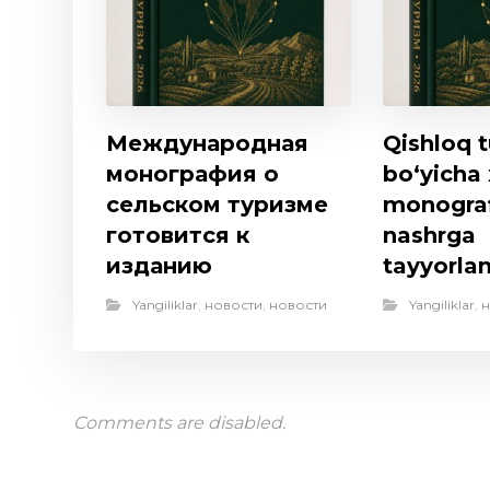
Международная
Qishloq t
монография о
bo‘yicha
сельском туризме
monogra
готовится к
nashrga
изданию
tayyorl
Yangiliklar
,
новости
,
новости
Yangiliklar
,
н
Comments are disabled.