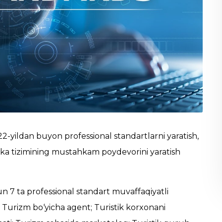
022-yildan buyon professional standartlarni yaratish,
laka tizimining mustahkam poydevorini yaratish
n 7 ta professional standart muvaffaqiyatli
i; Turizm bo‘yicha agent; Turistik korxonani