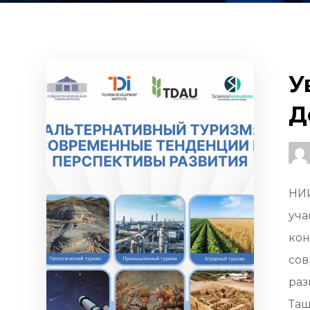
У
Д
НИИ
уча
кон
cов
раз
Таш