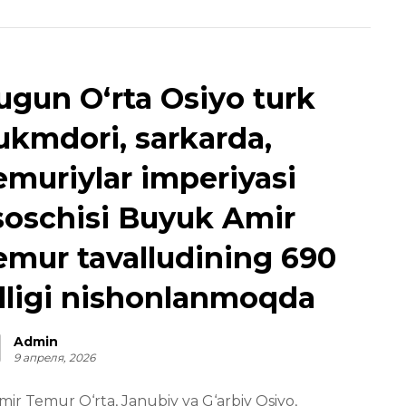
ugun O‘rta Osiyo turk
ukmdori, sarkarda,
emuriylar imperiyasi
soschisi Buyuk Amir
emur tavalludining 690
illigi nishonlanmoqda
Admin
9 апреля, 2026
mir Temur O‘rta, Janubiy va G‘arbiy Osiyo,