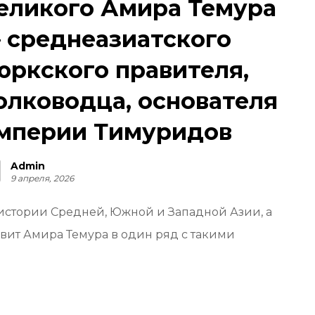
еликого Амира Темура
 среднеазиатского
юркского правителя,
олководца, основателя
мперии Тимуридов
Admin
9 апреля, 2026
истории Средней, Южной и Западной Азии, а
авит Амира Темура в один ряд с такими