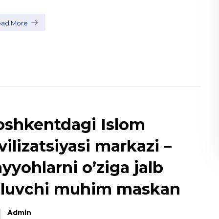
ead More
oshkentdagi Islom
vilizatsiyasi markazi –
ayyohlarni o’ziga jalb
iluvchi muhim maskan
Admin