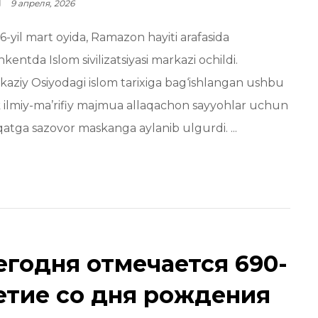
9 апреля, 2026
6-yil mart oyida, Ramazon hayiti arafasida
kentda Islom sivilizatsiyasi markazi ochildi.
kaziy Osiyodagi islom tarixiga bag‘ishlangan ushbu
ik ilmiy-ma’rifiy majmua allaqachon sayyohlar uchun
qatga sazovor maskanga aylanib ulgurdi. ...
егодня отмечается 690-
етие со дня рождения