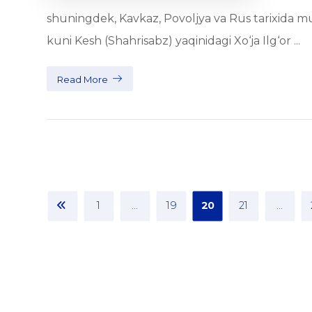
shuningdek, Kavkaz, Povoljya va Rus tarixida m
kuni Kesh (Shahrisabz) yaqinidagi Xo‘ja Ilg‘or ...
Read More
1
…
19
20
21
…