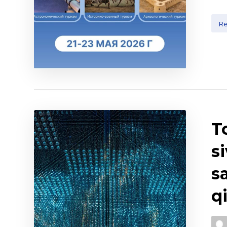
R
T
si
s
q