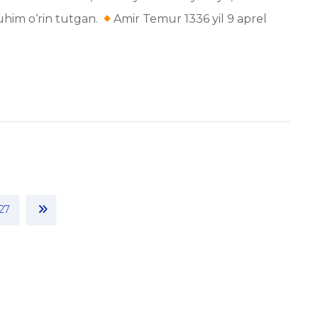
uhim o‘rin tutgan.
Amir Temur 1336 yil 9 aprel
27