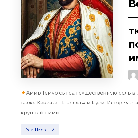
В
—
т
п
и
Амир Темур сыграл существенную роль в 
также Кавказа, Поволжья и Руси. История ст
крупнейшими ...
Read More