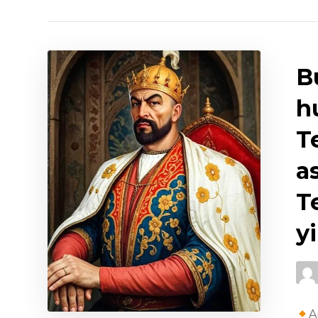
B
h
T
a
T
y
A