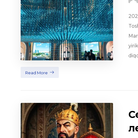
202
Tosh
Mar
yir
diq
Read More
С
л