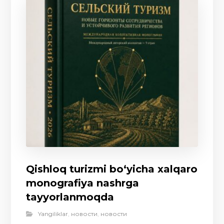
Qishloq turizmi bo‘yicha xalqaro
monografiya nashrga
tayyorlanmoqda
Yangiliklar
,
новости
,
новости