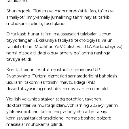
tasdiqlandi.
Shuningdek, “Turizm va mehmondo‘stlik: fan, ta’lim va
amaliyot” ilmiy-amaliy jurnalining tahrir hay’ati tarkibi
muhokama qilinib, tasdiqlandi.
O‘rta kasb-hunar ta’limi muassasalari talabalari uchun
tayyorlangan «Ekskursiya faoliyati texnologiyasi va uni
tashkil etish» (Mualliflar: Ye.V.Golisheva, D.A.Abdunabiyeva)
nomli o‘zbek tilidagi o‘quv-amaliy qo‘llanma nashrga
tavsiya etildi.
Kun tartibidan institut mustaqil izlanuvchisi U.P.
Jiyanovning “Turizm xizmatlari samaradorligini baholash
usullarini takomillashtirish” mavzusidagi PhD
dissertatsiyasining dastlabki himoyasi ham o‘rin oldi.
Yig‘ilish yakunida stajyor-tadqiqotchilar, tayanch
doktorantlar va mustaqil izlanuvchilarning 2026-yil yarim
yillik hisobotlarini ko‘rib chiqish bo‘yicha attestatsiya
komissiyasi tarkibi tasdiqlandi hamda boshqa dolzarb
masalalar muhokama qilindi.