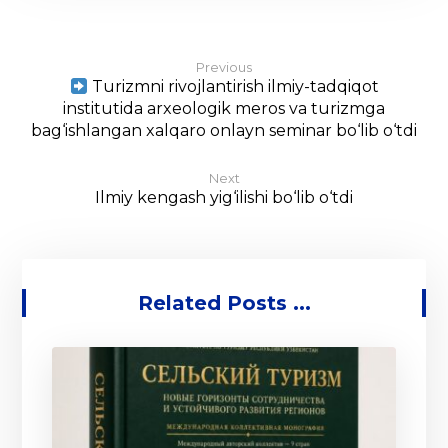
Previous
Turizmni rivojlantirish ilmiy-tadqiqot
institutida arxeologik meros va turizmga
bag‘ishlangan xalqaro onlayn seminar bo‘lib o‘tdi
Next
Ilmiy kengash yig‘ilishi bo‘lib o‘tdi
Related Posts ...