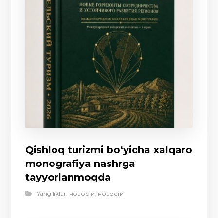
Qishloq turizmi bo‘yicha xalqaro
monografiya nashrga
tayyorlanmoqda
Yangiliklar
,
новости
,
новости