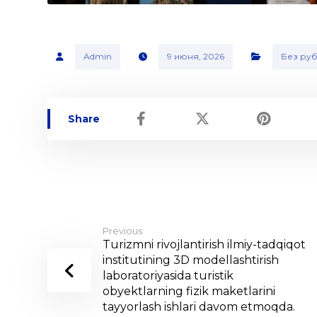
Admin
9 июня, 2026
Без ру
Previous
Turizmni rivojlantirish ilmiy-tadqiqot
institutining 3D modellashtirish
laboratoriyasida turistik
obyektlarning fizik maketlarini
tayyorlash ishlari davom etmoqda.