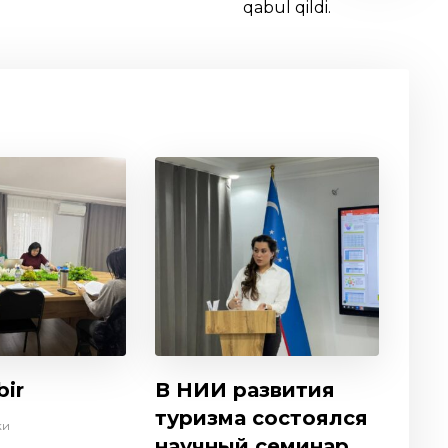
qabul qildi.
bir
В НИИ развития
туризма состоялся
ки
научный семинар