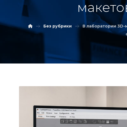
макето
Без рубрики
В лаборатории 3D-