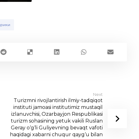
брики
Next
Turizmni rivojlantirish ilmiy-tadqiqot
instituti jamoasi institutimiz mustaqil
izlanuvchisi, Ozarbayjon Respublikasi
turizm sohasining yetuk vakili Ruslan
Geray o‘g‘li Guliyevning bevaqt vafoti
haqidagi xabarni chuqur qayg‘u bilan